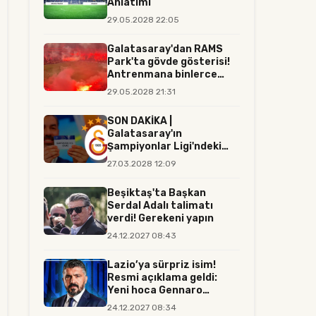
Anlatımı
29.05.2028 22:05
Galatasaray'dan RAMS
Park'ta gövde gösterisi!
Antrenmana binlerce
tara...
29.05.2028 21:31
SON DAKİKA |
Galatasaray'ın
Şampiyonlar Ligi'ndeki
rakibi resmen belli...
27.03.2028 12:09
Beşiktaş'ta Başkan
Serdal Adalı talimatı
verdi! Gerekeni yapın
24.12.2027 08:43
Lazio’ya sürpriz isim!
Resmi açıklama geldi:
Yeni hoca Gennaro
Gattuso...
24.12.2027 08:34