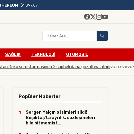
THEREUM
$1.897,07
SAĞLIK
TEKNOLOJİ
OTOMOBİL
u soruşturmasında 2 şüpheli daha gözaltına alındı
Sos
23.07.2026 19:21
Popüler Haberler
1
Sergen Yalçın o isimleri sildi!
Beşiktaş'ta ayrılık, sözleşmeleri
bile bitmemişt...