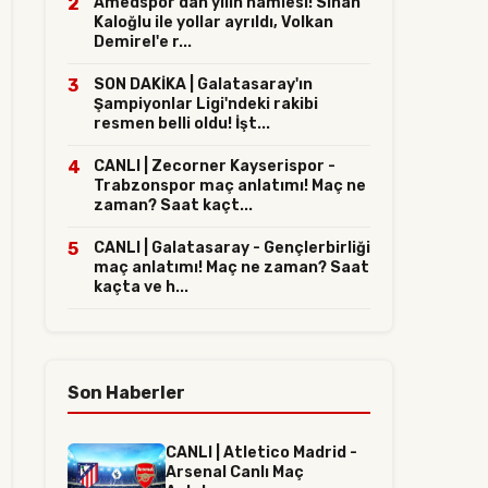
2
Amedspor'dan yılın hamlesi! Sinan
Kaloğlu ile yollar ayrıldı, Volkan
Demirel'e r...
3
SON DAKİKA | Galatasaray'ın
Şampiyonlar Ligi'ndeki rakibi
resmen belli oldu! İşt...
4
CANLI | Zecorner Kayserispor -
Trabzonspor maç anlatımı! Maç ne
zaman? Saat kaçt...
5
CANLI | Galatasaray - Gençlerbirliği
maç anlatımı! Maç ne zaman? Saat
kaçta ve h...
Son Haberler
CANLI | Atletico Madrid -
Arsenal Canlı Maç