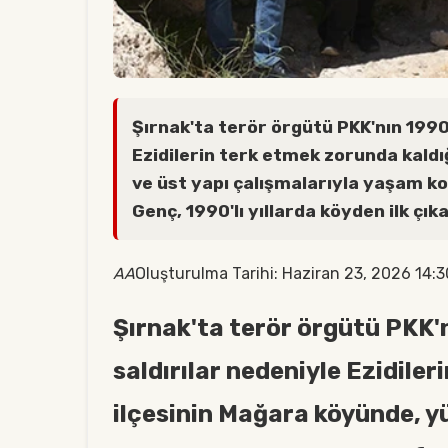
Şırnak'ta terör örgütü PKK'nın 1990'
Ezidilerin terk etmek zorunda kaldığ
ve üst yapı çalışmalarıyla yaşam k
Genç, 1990'lı yıllarda köyden ilk çıkan
AA
Oluşturulma Tarihi: Haziran 23, 2026 14:3
Şırnak'ta terör örgütü PKK'n
saldırılar nedeniyle Ezidiler
ilçesinin Mağara köyünde, yü