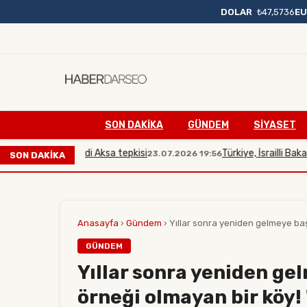
DOLAR
₺47,5736
E
SON DAKIKA
GÜNDEM
SİYASET
bakana Mescidi Aksa tepkisi
Türkiye, İsrailli Bakan'ın M
23.07.2026 19:56
SON DAKİKA
Anasayfa
›
Gündem
›
Yıllar sonra yeniden gelmeye başla
GÜNDEM
Yıllar sonra yeniden ge
örneği olmayan bir köy! '