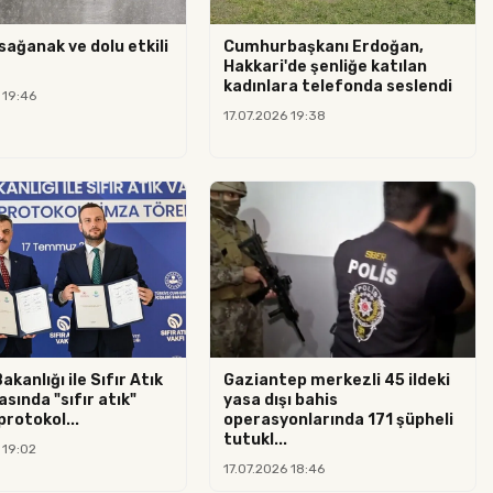
sağanak ve dolu etkili
Cumhurbaşkanı Erdoğan,
Hakkari'de şenliğe katılan
kadınlara telefonda seslendi
 19:46
17.07.2026 19:38
Bakanlığı ile Sıfır Atık
Gaziantep merkezli 45 ildeki
asında "sıfır atık"
yasa dışı bahis
 protokol...
operasyonlarında 171 şüpheli
tutukl...
 19:02
17.07.2026 18:46