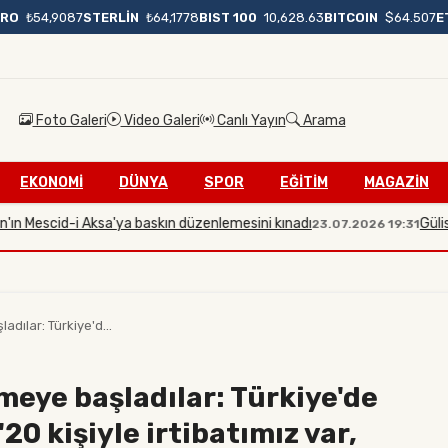
BIST 100
10,628.63
BITCOIN
$64.507
E
URO
₺54,9087
STERLİN
₺64,1778
Foto Galeri
Video Galeri
Canlı Yayın
Arama
EKONOMİ
DÜNYA
SPOR
EĞİTİM
MAGAZİN
escid-i Aksa'ya baskın düzenlemesini kınadı
Gülistan Dok
23.07.2026 19:31
dılar: Türkiye'd...
lmeye başladılar: Türkiye'de
20 kişiyle irtibatımız var,