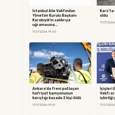
İstanbul Aile Vakfından
Kars’ta 
Yönetim Kurulu Başkanı
oldu
Karabıyık'ın saldırıya
17.07.2026
uğramasına...
17.07.2026 19:50
Ankara'da freni patlayan
İçişleri 
hafriyat kamyonunun
Vakfı ar
karıştığı kazada 2 kişi öldü
işbirliği
17.07.2026 19:21
17.07.2026