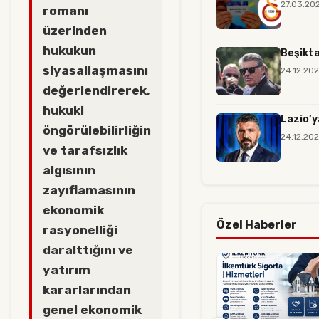
27.03.20
romanı
üzerinden
hukukun
Beşikta
siyasallaşmasını
24.12.20
değerlendirerek,
hukuki
Lazio’y
öngörülebilirliğin
24.12.20
ve tarafsızlık
algısının
zayıflamasının
ekonomik
Özel Haberler
rasyonelliği
daralttığını ve
yatırım
kararlarından
genel ekonomik