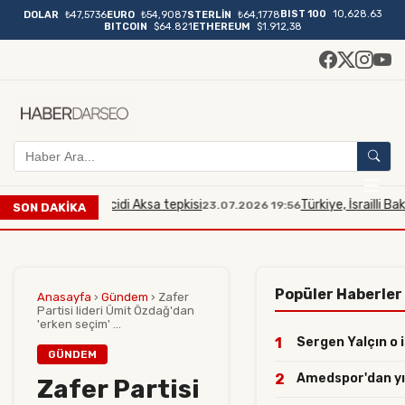
BIST 100
10,628.63
DOLAR
₺47,5736
EURO
₺54,9087
STERLİN
₺64,1778
BITCOIN
$64.821
ETHEREUM
$1.912,38
bakana Mescidi Aksa tepkisi
Türkiye, İsrailli Bakan'ın M
23.07.2026 19:56
SON DAKİKA
Popüler Haberler
Anasayfa
›
Gündem
›
Zafer
Partisi lideri Ümit Özdağ'dan
'erken seçim' ...
1
Sergen Yalçın o i
GÜNDEM
2
Amedspor'dan yılı
Zafer Partisi