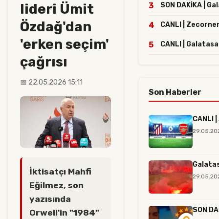
lideri Ümit
3
SON DAKİKA | Gala
Özdağ'dan
4
CANLI | Zecorne
'erken seçim'
5
CANLI | Galatasa
çağrısı
📅 22.05.2026 15:11
Son Haberler
CANLI |
29.05.20
Galatas
İktisatçı Mahfi
29.05.20
Eğilmez, son
yazısında
SON DAK
Orwell'in "1984"