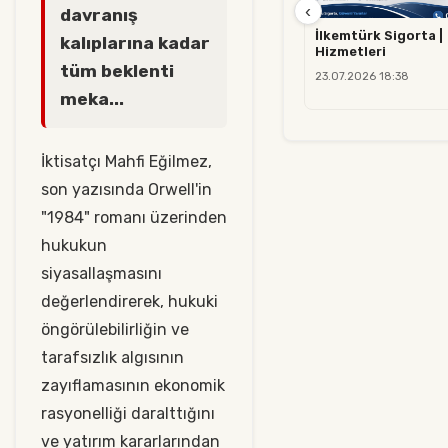
‹
davranış
İlkemtürk Sigorta |
kalıplarına kadar
Hizmetleri
tüm beklenti
23.07.2026 18:38
meka...
İktisatçı Mahfi Eğilmez,
son yazısında Orwell'in
"1984" romanı üzerinden
hukukun
siyasallaşmasını
değerlendirerek, hukuki
öngörülebilirliğin ve
tarafsızlık algısının
zayıflamasının ekonomik
rasyonelliği daralttığını
ve yatırım kararlarından