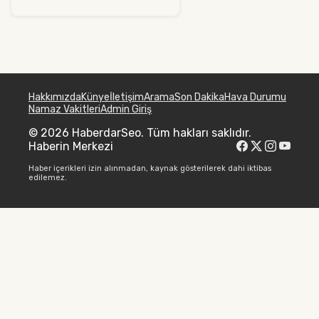
Hakkımızda
Künye
İletişim
Arama
Son Dakika
Hava Durumu
Namaz Vakitleri
Admin Giriş
© 2026 HaberdarSeo. Tüm hakları saklıdır.
Haberin Merkezi
Haber içerikleri izin alınmadan, kaynak gösterilerek dahi iktibas
edilemez.