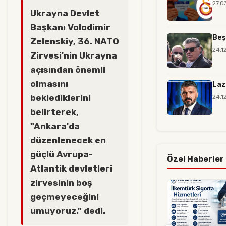
27.0
Ukrayna Devlet
Başkanı Volodimir
Beş
Zelenskiy, 36.⁠ ⁠NATO
24.1
Zirvesi'nin Ukrayna
açısından önemli
olmasını
Laz
beklediklerini
24.1
belirterek,
"Ankara'da
düzenlenecek en
güçlü Avrupa-
Özel Haberler
Atlantik devletleri
zirvesinin boş
geçmeyeceğini
umuyoruz." dedi.