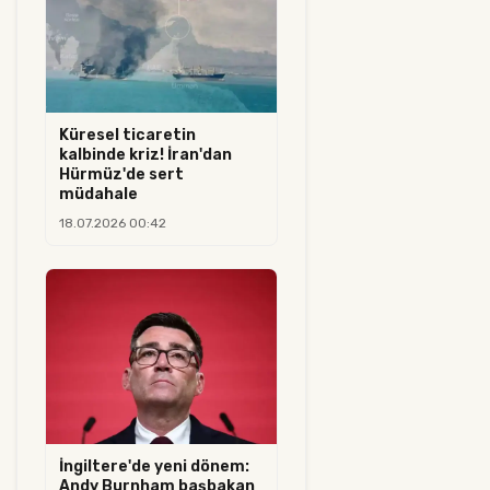
Küresel ticaretin
kalbinde kriz! İran'dan
Hürmüz'de sert
müdahale
18.07.2026 00:42
İngiltere'de yeni dönem:
Andy Burnham başbakan