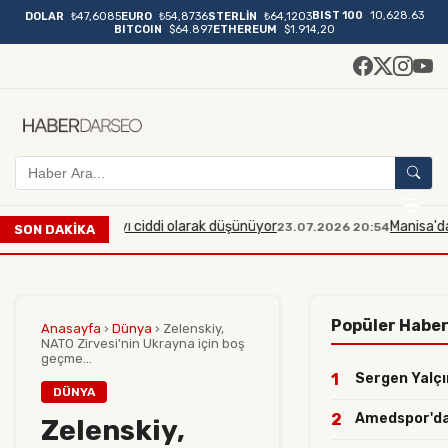
BIST 100
10,628.63
DOLAR
₺47,6085
EURO
₺54,8736
STERLİN
₺64,1203
BITCOIN
$64.897
ETHEREUM
$1.914,20
 bir saldırıyı ciddi olarak düşünüyor
Manisa'da midibüsle
23.07.2026 20:54
SON DAKİKA
Popüler Haber
Anasayfa
›
Dünya
›
Zelenskiy,
NATO Zirvesi'nin Ukrayna için boş
geçme...
1
Sergen Yalçın
DÜNYA
2
Amedspor'dan 
Zelenskiy,