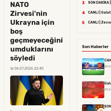
NATO
3
SON DAKİKA | 
Zirvesi'nin
4
CANLI | Gala
Ukrayna için
5
CANLI | Zeco
boş
geçmeyeceğini
Son Haberler
umduklarını
söyledi
CAN
29.0
📅 06.07.2026 22:40
Gal
29.0
SON