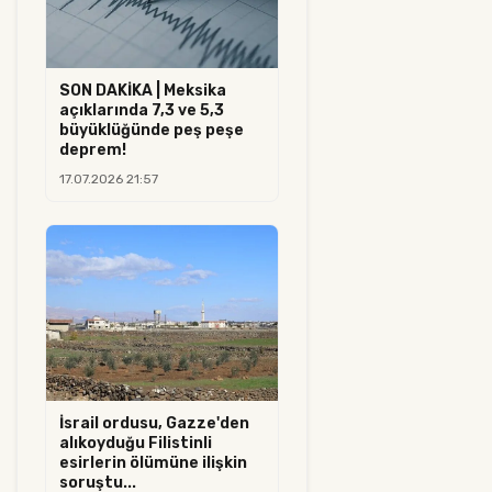
SON DAKİKA | Meksika
açıklarında 7,3 ve 5,3
büyüklüğünde peş peşe
deprem!
17.07.2026 21:57
İsrail ordusu, Gazze'den
alıkoyduğu Filistinli
esirlerin ölümüne ilişkin
soruştu...