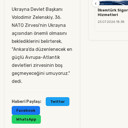
‹
Ukrayna Devlet Başkanı
İlkemtürk Sigor
Hizmetleri
Volodimir Zelenskiy, 36.⁠
23.07.2026 18:38
⁠NATO Zirvesi'nin Ukrayna
açısından önemli olmasını
beklediklerini belirterek,
"Ankara'da düzenlenecek en
güçlü Avrupa-Atlantik
devletleri zirvesinin boş
geçmeyeceğini umuyoruz."
dedi.
Haberi Paylaş:
Twitter
Facebook
WhatsApp