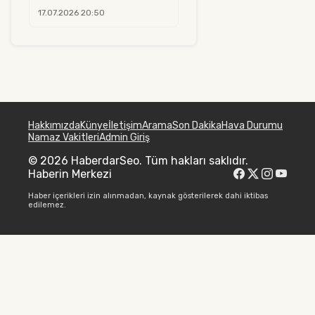
17.07.2026 20:50
Hakkımızda
Künye
İletişim
Arama
Son Dakika
Hava Durumu
Namaz Vakitleri
Admin Giriş
© 2026 HaberdarSeo. Tüm hakları saklıdır.
Haberin Merkezi
Haber içerikleri izin alınmadan, kaynak gösterilerek dahi iktibas
edilemez.